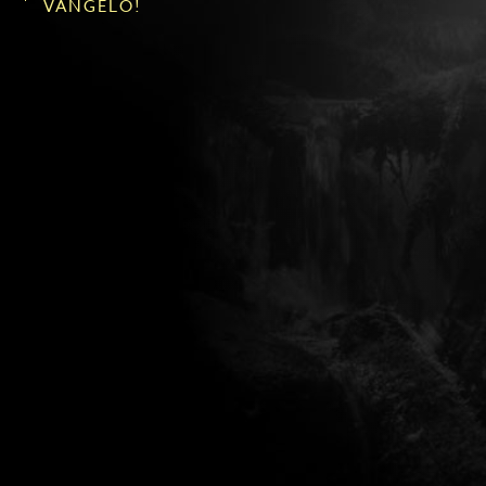
VANGELO!
"Querce come sul Monte del Carmelo, gli ulivi
come a Gerusalemme e gli alberi di eucalipto
come ad Atene e come a Pathmos...!"