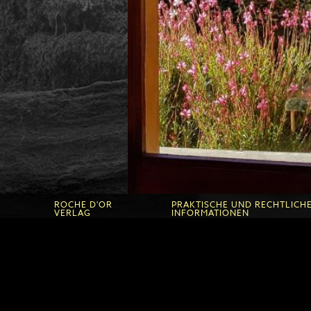
ROCHE D'OR
PRAKTISCHE UND RECHTLICH
VERLAG
INFORMATIONEN
en
Roche d'Or Verlag
Praktische Informatonen zu Ro
d'Or
Praktische Informationen zu de
Empfang Kinder und Jugendlic
Technische nutzungsinformati
dung
Rechtliche informationen
Datenschutz bestimmungen