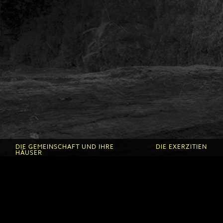
DIE GEMEINSCHAFT UND IHRE
DIE EXERZITIEN
HÄUSER
Zu Exerzitien Komm
Die Gemeinschaft
Exerzitien in Roche 
Zu den Ursprüngen
Exerzitien in den
Die Roche d'Or
Fontanilles
Die Fontanilles
Die Prediger
Kalender und Anmel