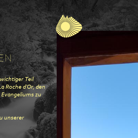
EN
ichtiger Teil
La Roche d'Or, den
s Evangeliums zu
zu unserer
.