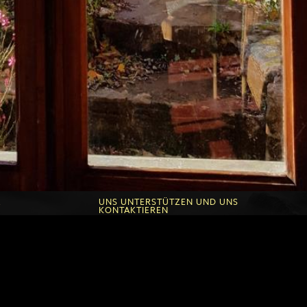
E
UNS UNTERSTÜTZEN UND UNS
KONTAKTIEREN
che d'Or
Spenden sie einmalig Oder regelmäßig
n Fontanilles
Seine zeit Geben
he
Andere spendenformen
onen
Kontakt Roche d'Or
Kontakt Fontanilles
Link freunde