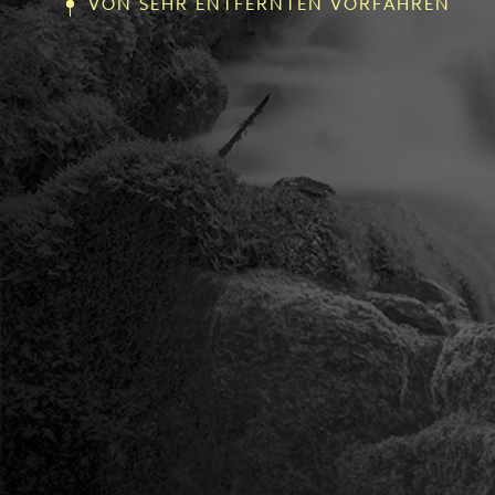
VON SEHR ENTFERNTEN VORFAHREN
Im Sinne der Mission von La Roche d'Or, das E
zu verkünden, wird bereits der Empfang zur Pred
gastfreundliche Menschen, die die Ankömmling
heißen wie zu einer Feier, so dass sie Vertrauen 
Wenn der Mensch wüsste, wie es ist, ein Erbe Gott
dass ihr Leben gut ist..... Dass wir lernen, Räum
und ein Erbe in Gott zu sein, von dem ganzen We
zu schaffen.... !