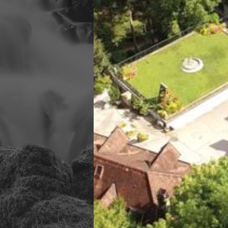
vangelium
igt, wenn
e willkommen
gewinnen,
es zu sein,
e der Güte
rk Gottes,