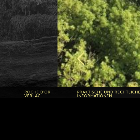
en, damit
e verlaufen
zum
ung mit Gott
t!
ROCHE D'OR
PRAKTISCHE UND RECHTLICH
VERLAG
INFORMATIONEN
en
Roche d'Or Verlag
Praktische Informatonen zu Ro
d'Or
Praktische Informationen zu de
Empfang Kinder und Jugendlic
Technische nutzungsinformati
dung
Rechtliche informationen
Datenschutz bestimmungen