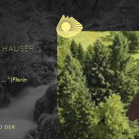
E HÄUSER
. " (Florin
D DER