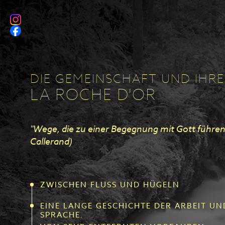
DIE GEMEINSCHAFT UND IHR
LA ROCHE D'OR
"Wege, die zu einer Begegnung mit Gott führen ..
Callerand)
ZWISCHEN FLUSS UND HÜGELN
EINE LANGE GESCHICHTE DER ARBEIT UN
SPRACHE.