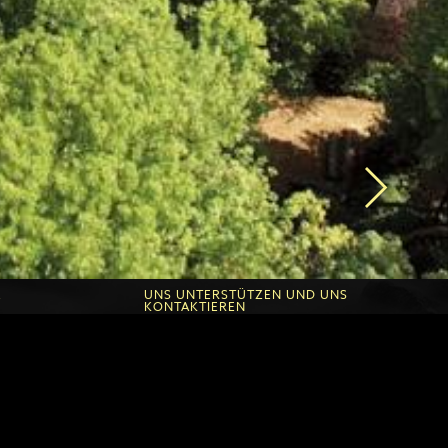
E
UNS UNTERSTÜTZEN UND UNS
KONTAKTIEREN
che d'Or
Spenden sie einmalig Oder regelmäßig
n Fontanilles
Seine zeit Geben
he
Andere spendenformen
onen
Kontakt Roche d'Or
Kontakt Fontanilles
Link freunde