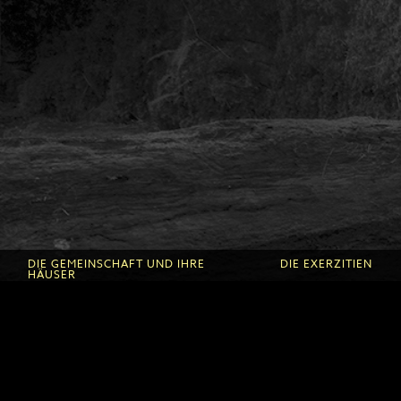
würde das alles in seiner Existenz verändern.
ROGER ROBERT
FLORIN CALLERAND
Ich brauche für mich eine Kathedrale aus Bäum
das Wort Gottes verkündet werden kann. Die Weg
nicht nach einer Zeichnungen, sind Labyrinthe 
Spazierengehen. Das sind Wege, die zur Begegn
führen, denn die Welt ist ein gewaltiges Sakramen
DIE GEMEINSCHAFT UND IHRE
DIE EXERZITIEN
HÄUSER
Zu Exerzitien Komm
FLORIN CALLERAND
Die Gemeinschaft
Exerzitien in Roche 
Zu den Ursprüngen
Exerzitien in den
Die Roche d'Or
Fontanilles
Die Fontanilles
Die Prediger
Kalender und Anmel